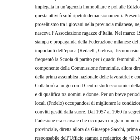
impiegata in un’agenzia immobiliare e poi alle Edizion
questa attività subì ripetuti demansionamenti. Presenta
proselitismo tra i giovani nella provincia milanese, ne
nasceva l’Associazione ragazze d’Italia. Nel marzo 1
stampa e propaganda della Federazione milanese del 
importanti dell’epoca (Redaelli, Geloso, Tecnomasio
frequentò la Scuola di partito per i quadri femminil
componente della Commissione femminile, allora diret
della prima assemblea nazionale delle lavoratrici e co
Collaborò a lungo con il Centro studi economici dell
e di qualifica tra uomini e donne. Per un breve period
locali (Fndelo) occupandosi di migliorare le condizioni
convitti gestiti dalla suore. Dal 1957 al 1960 fu segret
l’adesione era scarsa e che occupava un gran numero d
provinciale, diretta allora da Giuseppe Sacchi, prim
responsabile dell’Ufficio stampa e redattrice de «Il Me