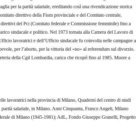
taglia per la parità salariale, ereditando così una rivendicazione storica
mitato direttivo della Fiom provinciale e del Comitato centrale,
irettivi del Pci (Comitato federale e Commissione femminile) fino a
carico sindacale e politico. Nel 1973 tornata alla Camera del Lavoro di
Ufficio lavoratrici e dell’Ufficio sindacale fu coinvolta nelle campagne a
evole, per l’aborto, per la vittoria del «no» al referendum sul divorzio.
eteria della Cgil Lombardia, carica che ricoprì fino al 1985. Muore a
lle lavoratrici nella provincia di Milano, Quaderni del centro di studi
a parità salariale, in Milano. Anni Cinquanta, Franco Angeli, Milano
erale di Milano (1945-1981); AdL, Fondo Giuseppe Granelli, Progetto