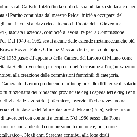
i musicali Carisch. Iniziò fin da subito la sua militanza sindacale e per
ta al Partito comunista dal maestro Pelosi, iniziò a occuparsi del
gli anni in cui si andava ricostituendo il Fronte della Gioventù e
947, lasciata l’azienda, cominciò a lavora- re per la Commissione
Pci. Dal 1949 al 1952 seguì alcune delle aziende metalmeccaniche più
 Brown Boveri, Falck, Officine Meccaniche) e, nel contempo,
i. Nel 1953 passò all’apparato della Camera del Lavoro di Milano come
ta da Stellina Vecchio; partecipò in quell’occasione all’organizzazione
ntribuì alla creazione delle commissioni femminili di categoria.
a Camera del Lavoro producendo un’indagine sulle differenze di salario
o fu funzionaria del Sindacato provinciale degli ospedalieri e degli enti
 di vita delle lavoratrici (infermiere, inservienti) che vivevano nei
eria del Sindacato dell’alimentazione di Milano (Filia), settore in cui
i lavoratori con contratti a termine. Nel 1960 passò alla Fiom
a come responsabile della commissione femminile e, poi, come
tallurgico». Negli anni Sessanta contribuì alla lotta degli